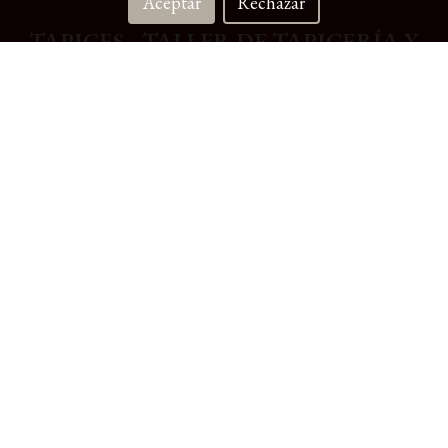
Aceptar
Rechazar
TAPICES - TALLER DE TAPICERÍA Y
DECORACIÓN
Avenida Ramón Nieto, 126
VIGO (Pontevedra) 36205
HORARIO
OCTUBRE A JUNIO
LUNES A VIERNES 9:30 - 13:30 17:00 - 19:30
JULIO - AGOSTO - SEPTIEMBRE
LUNES A VIERNES 8:30 - 14:00
E-mail
tapicesvigo@yahoo.es